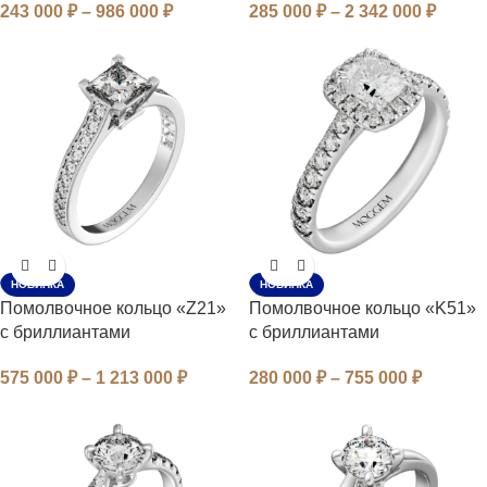
243 000
₽
–
986 000
₽
285 000
₽
–
2 342 000
₽
НОВИНКА
НОВИНКА
Помолвочное кольцо «Z21»
Помолвочное кольцо «K51»
с бриллиантами
с бриллиантами
575 000
₽
–
1 213 000
₽
280 000
₽
–
755 000
₽