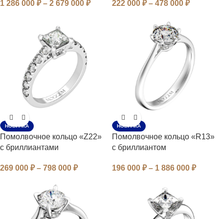
1 286 000
₽
–
2 679 000
₽
222 000
₽
–
478 000
₽
НОВИНКА
НОВИНКА
Помолвочное кольцо «Z22»
Помолвочное кольцо «R13»
с бриллиантами
с бриллиантом
269 000
₽
–
798 000
₽
196 000
₽
–
1 886 000
₽