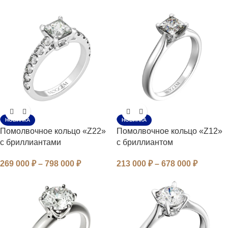
НОВИНКА
НОВИНКА
Помолвочное кольцо «Z22»
Помолвочное кольцо «Z12»
с бриллиантами
с бриллиантом
269 000
₽
–
798 000
₽
213 000
₽
–
678 000
₽