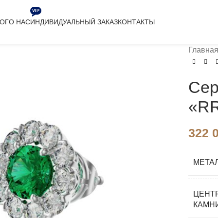
VIP
ЛОГ
О НАС
ИНДИВИДУАЛЬНЫЙ ЗАКАЗ
КОНТАКТЫ
Главна
Сер
«R
322 
МЕТА
ЦЕНТ
КАМН