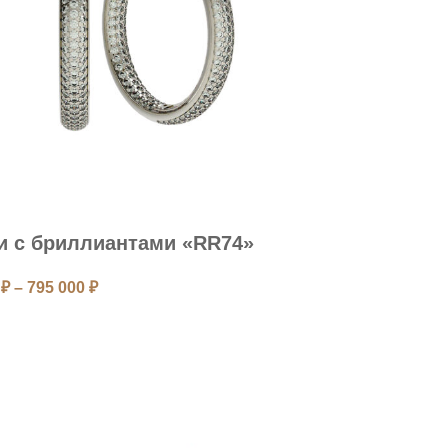
и с бриллиантами «RR74»
0
₽
–
795 000
₽