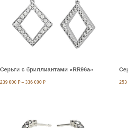
Серьги с бриллиантами «RR96a»
Се
239 000
₽
–
336 000
₽
253