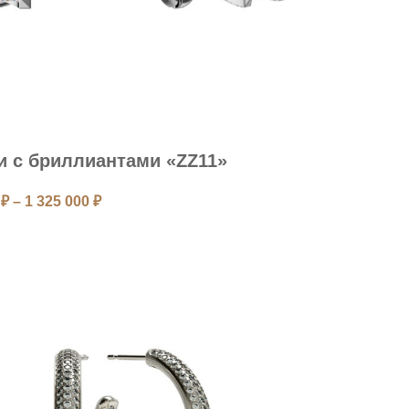
и с бриллиантами «ZZ11»
0
₽
–
1 325 000
₽