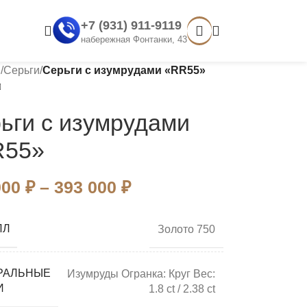
+7 (931) 911-9119
набережная Фонтанки, 43
я
/
Серьги
/
Серьги с изумрудами «RR55»
ьги с изумрудами
R55»
000
₽
–
393 000
₽
ЛЛ
Золото 750
РАЛЬНЫЕ
Изумруды Огранка: Круг Вес:
И
1.8 ct / 2.38 ct