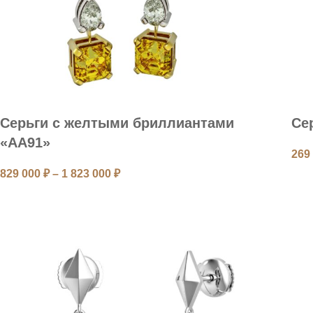
Серьги с желтыми бриллиантами
Се
«AA91»
269
829 000
₽
–
1 823 000
₽