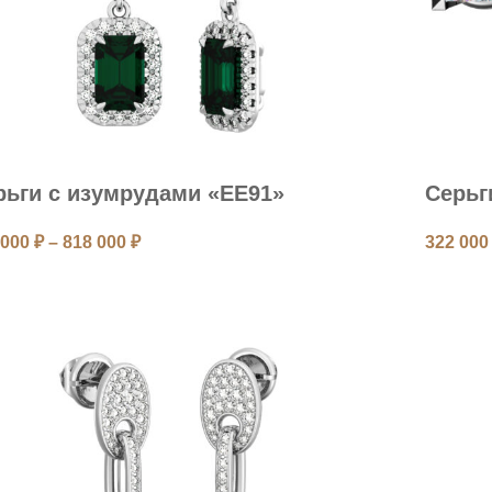
рьги с изумрудами «EE91»
Серьг
 000
₽
–
818 000
₽
322 00