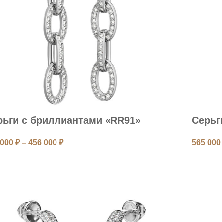
рьги с бриллиантами «RR91»
Серьг
 000
₽
–
456 000
₽
565 00