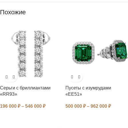
Похожие
Серьги с бриллиантами
Пусеты с изумрудами
«RR93»
«EE51»
196 000
₽
–
546 000
₽
500 000
₽
–
962 000
₽