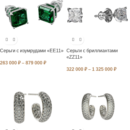
Серьги с изумрудами «EE11»
Серьги с бриллиантами
«ZZ11»
263 000
₽
–
879 000
₽
322 000
₽
–
1 325 000
₽