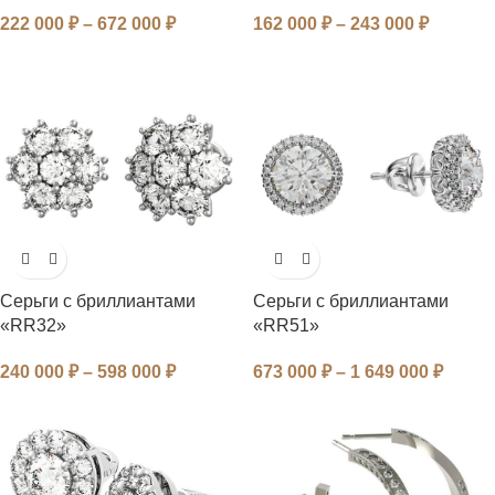
222 000
₽
–
672 000
₽
162 000
₽
–
243 000
₽
Серьги с бриллиантами
Серьги с бриллиантами
«RR32»
«RR51»
240 000
₽
–
598 000
₽
673 000
₽
–
1 649 000
₽