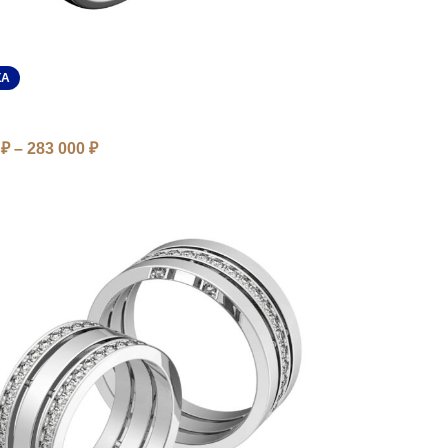
КА
0
₽
–
283 000
₽