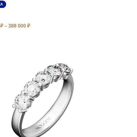
КА
0
₽
–
388 000
₽