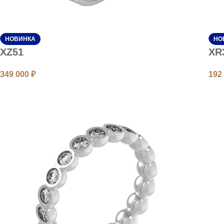
НОВИНКА
НО
XZ51
XR
349 000
₽
192