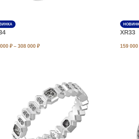
ВИНКА
НОВИН
34
XR33
 000
₽
–
308 000
₽
159 00