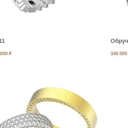
11
Обру
 000
₽
346 00