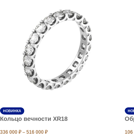
НОВИНКА
НО
Кольцо вечности XR18
Об
336 000
₽
–
516 000
₽
106