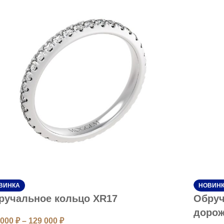
ВИНКА
НОВИН
ручальное кольцо XR17
Обруч
дорож
 000
₽
–
129 000
₽