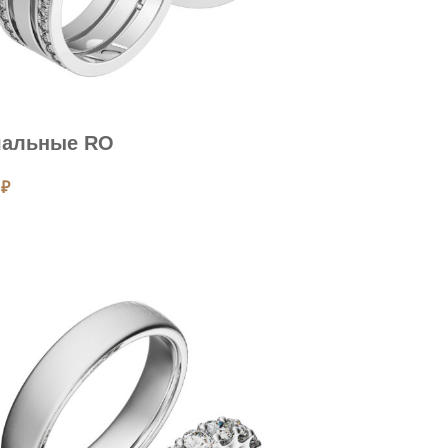
чальные RO
0
₽