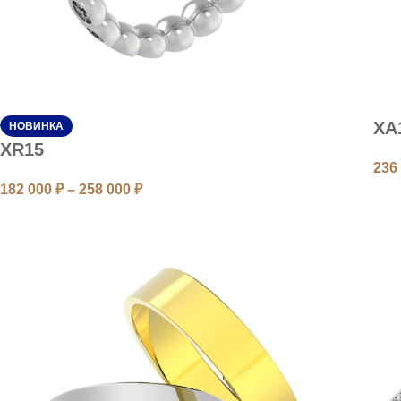
XA
НОВИНКА
XR15
236
182 000
₽
–
258 000
₽