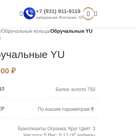
+7 (931) 911-9119
набережная Фонтанки, 43
я
/
Обручальные кольца
/
Обручальные YU
учальные YU
000
₽
ЛЛ
Белое золото 750
ЕР
По вашим параметрам
Бриллианты Огранка: Круг Цвет: 3
Чистота: 5 Вес: 0.12 ctСапфиры